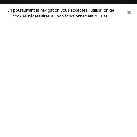
×
En poursuivant la navigation vous acceptez l'utilisation de
cookies nécessaires au bon fonctionnement du site.
Consultation avec un médium dans
la Seine-Saint-Denis
Medium dans la Seine-Saint-Denis
pour de vraies réponses lors d’une
consultation pas chère par téléphone