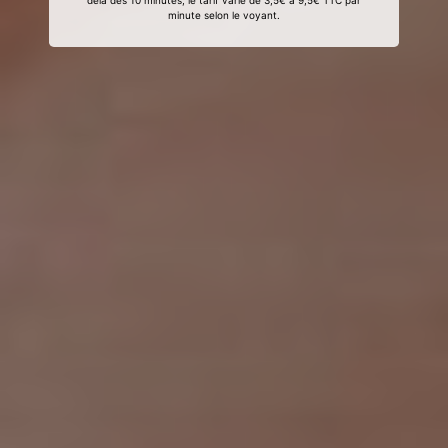
delà des 10 minutes, le tarif varie de 3,5€ à 9,5€ TTC par
minute selon le voyant.