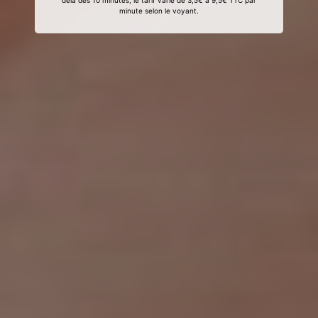
delà des 10 minutes, le tarif varie de 3,5€ à 9,5€ TTC par
minute selon le voyant.