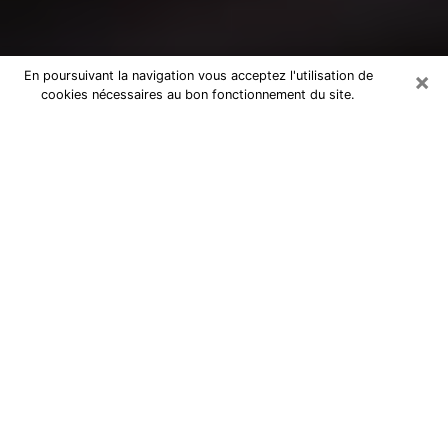
×
En poursuivant la navigation vous acceptez l'utilisation de
cookies nécessaires au bon fonctionnement du site.
Consultation avec un médium à
Dinan
Medium à Dinan pour de vraies
réponses lors d’une consultation pas
chère par téléphone