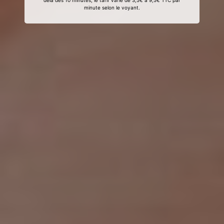
delà des 10 minutes, le tarif varie de 3,5€ à 9,5€ TTC par
minute selon le voyant.