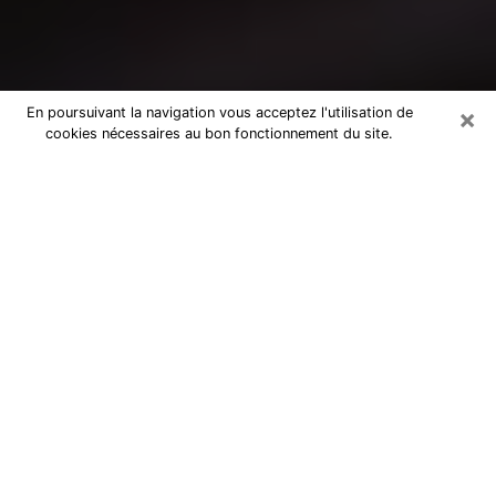
×
En poursuivant la navigation vous acceptez l'utilisation de
cookies nécessaires au bon fonctionnement du site.
Consultation avec un médium à
Vauréal
Medium à Vauréal pour de vraies
réponses lors d’une consultation pas
chère par téléphone