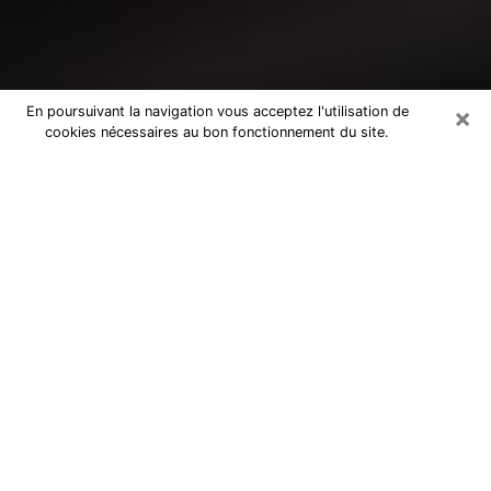
×
En poursuivant la navigation vous acceptez l'utilisation de
cookies nécessaires au bon fonctionnement du site.
Consultation avec un médium à
Pérols
Medium à Pérols pour de vraies
réponses lors d’une consultation pas
chère par téléphone