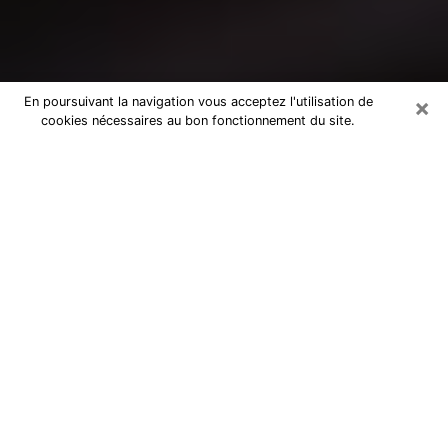
×
En poursuivant la navigation vous acceptez l'utilisation de
cookies nécessaires au bon fonctionnement du site.
Consultation avec un médium à
Orsay
Medium à Orsay pour de vraies
réponses lors d’une consultation pas
chère par téléphone