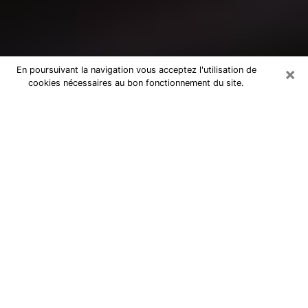
×
En poursuivant la navigation vous acceptez l'utilisation de
cookies nécessaires au bon fonctionnement du site.
Consultation avec un médium à
Vallauris
Medium à Vallauris pour de vraies
réponses lors d’une consultation pas
chère par téléphone